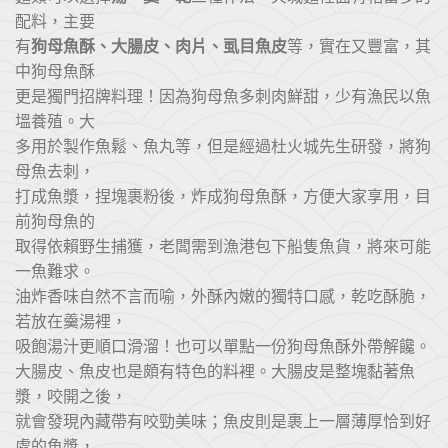
配料，主要
有
狗母魚酥、大腸皮、肉片、虱目魚皮
等，實在又豐富，其
中狗母魚酥
更是獨門招牌料理！因為狗母魚多刺肉鮮甜，少有漁民以魚
塭養殖。大
多用於製作魚鬆、魚丸等，但是經過杜火城先生研發，將狗
母魚去刺，
打成魚漿，捏塊裹粉後，炸成狗母魚酥，方便大家享用，目
前狗母魚的
取得依賴野生捕獲，老闆需到漁港包下船隻魚貨，將來可能
一魚難求。
油炸香味自然不言而喻，外酥內嫩的獨特口感，乾吃酥脆，
若放在羹湯裡，
吸飽湯汁更順口滑溜！也可以單點一份狗母魚酥外帶解饞。
大腸皮、魚皮也是頗有特色的料裡。大腸皮是整塊黏著魚
漿，咬開之後，
就會發現內藏帶有咬勁美味；魚皮則是裹上一層薄厚恰到好
處的魚漿，