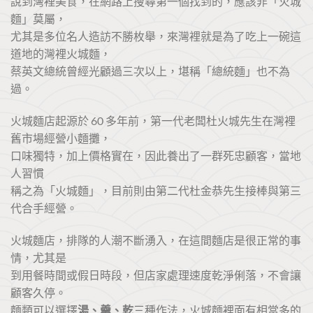
說到灣裡美食，在網路上搜尋第一個找到的，應該非「火城
麵」莫屬，
尤其是多位名人造訪不勝枚舉，來灣裡就是為了吃上一碗這
道地的灣裡火城麵，
蔡英文總統曾經光顧過三次以上，堪稱「總統麵」也不為
過。
火城麵店起源於 60 多年前，第一代老闆杜火城先生在灣裡
舊市場經營小麵攤，
口味獨特，加上價格實在，因此養出了一群死忠顧客，當地
人習慣
稱之為「火城麵」，目前則由第二代杜金恭先生接棒與第三
代合手經營。
火城麵店，排隊的人潮不斷湧入，在這間麵店是很正常的事
情，尤其是
到用餐時間或假日時段，但店家處理速度乾淨俐落，不會讓
顧客久停。
麵類可以選擇
湯、羹、乾
三種作法，火城麵裡面有相當多的