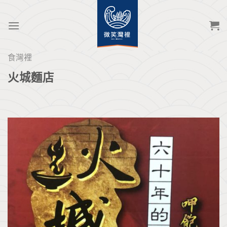
Skip
to
content
食灣裡
火城麵店