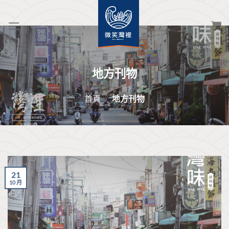
Skip
to
content
地方刊物
首頁
/
地方刊物
21
10 月