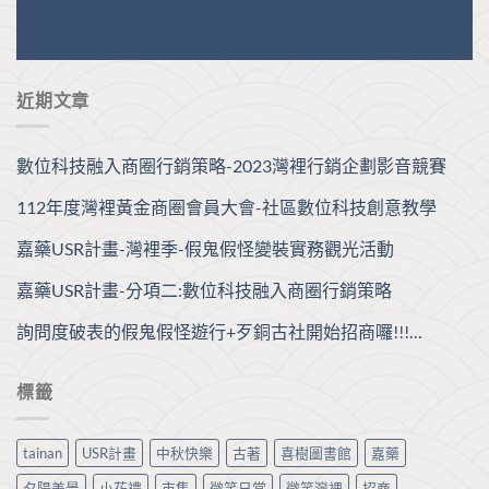
近期文章
數位科技融入商圈行銷策略-2023灣裡行銷企劃影音競賽
112年度灣裡黃金商圈會員大會-社區數位科技創意教學
嘉藥USR計畫-灣裡季-假鬼假怪變裝實務觀光活動
嘉藥USR計畫-分項二:數位科技融入商圈行銷策略
詢問度破表的假鬼假怪遊行+歹銅古社開始招商囉!!!…
標籤
tainan
USR計畫
中秋快樂
古著
喜樹圖書館
嘉藥
夕陽美景
小花禮
市集
微笑日常
微笑灣裡
招商