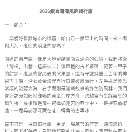
2026
鯤喜灣海風輕騎行旅
一、
簡介：
準備好暫離城市的喧囂，給自己一個早上的時間，來一場
與大海、老街的浪漫約會嗎？
南區的海岸線，像是大地留給臺南最溫柔的弧線。我們將從
「灣裡」出發，這座被二仁溪環抱的古老聚落，藏著一甲子
的餅鋪、老派約會必去的冰果室，還有守護鄉里三百年的神
祕古王船。沿著黃金海岸自行車道破風而行，左手邊是波光
粼粼的湛藍大海，右手邊則是滿載故事的綠色防風林。我們
會造訪宛如陸地郵輪的黃金海岸方舟、跨越富有生態氣息的
鯽魚橋，最後鑽進灣裡蜿蜒如迷宮的巷弄中，一邊探索藝術
牆，一邊尋訪那深藏在巷口轉角的古早味。
這不只是一場單車行旅，更是一場感官的盛宴：聽海浪拍
打、聞老街餅香、看戰機起飛的壯麗。最終，我們將在歷史