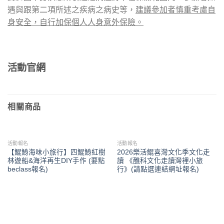
遇與跟第二項所述之疾病之病史等，
建議參加者慎重考慮自
身安全，自行加保個人人身意外保險。
活動官網
相關商品
活動報名
活動報名
【鯤鯓海味小旅行】四鯤鯓紅樹
2026樂活鯤喜灣文化季文化走
林遊船&海洋再生DIY手作 (要點
讀 《醮科文化走讀灣裡小旅
beclass報名)
行》(請點選連結網址報名)