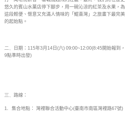
悠久的賓山水菓店停下腳步，用一碗沁涼的紅茶及水果，為
這段輕便、愜意又充滿人情味的「鯤喜灣」之旅畫下最完美
的起始點。
二、
日期：
115
年
3
月
14
日
(
六
) 09:00~12:00(8:45
開始報到，
9
點準時出發
)
三、
路線：
1.
集合地點： 灣裡聯合活動中心
(
臺南市南區灣裡路
67
號
)