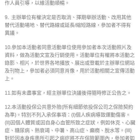
作人員引導，以維活動順暢。
9.
主辦單位有權決定是否取消、擇期舉辦活動、改用其他
替代活動場地、替代路線或延長
/
縮短路線，參加者不得有
異議。
10.
參加本活動者同意活動單位使用參加者本次活動照片及
資料，做為活動文宣及行銷使用。活動單位有權將本活動之
錄影、相片，於世界各地播放、展出或登載於主辦單位網站
及刊物上，參加者必須同意肖像，用於活動相關之宣傳活動
上。
11.
如有未盡事宜，經主辦單位決議後得隨時修正公告之。
12.
本活動投保公共意外險
(
所有細節依投保公司之保險契約
為準
)
。特別不列入承保事項：
(I)
個人疾病導致運動傷害。
(II)
因個人體質或因自身心血管所致之症狀，例如休克、心臟
症、糖尿病、熱衰竭、中暑、高山症、癲癇、脫水等。
(III)
對於因本身疾患所引起之病症將不在保險範圍內，參加者如