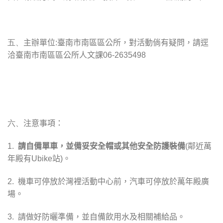
五、
主辦單位
:
臺南市南區區公所，對活動倘有疑問，請逕
洽臺南市南區區公所人文課
06-2635498
六、
注意事項：
1.
請自備單車，並備妥安全帽或其他安全防護裝備
(
鄰近萬
年殿有
Ubike
站
)
。
2.
機車可停放於灣裡活動中心前，汽車可停放於萬年殿廣
場。
3.
請做好防曬準備，並自備飲用水及相關補給品。