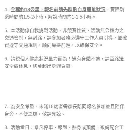
4.
全程約
18
公里，報名前請先斟酌自身體能狀況
，實際騎
乘時間約
1.5-2
小時，解說時間約
1-1.5
小時。
5.
本活動係自我挑戰活動，非競賽性質，活動無公權力之
交通管制，無封路，請參加者務必遵守工作人員引導，並確
實遵守交通規則，順向靠邊前進，以確保安全。
6.
請視個人健康狀況量力而為！遇有身體不適，請至路邊
安全處休息，切莫超出身體負荷
!
7.
為安全考量，未滿
18
歲者需家長陪同報名參加並且陪伴
身旁，不便之處，敬請見諒。
8.
活動當日：舉凡停車、報到、熱身或預備，敬請配合工