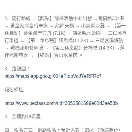
2.
騎行路線：【起點】灣裡活動中心出發 →喜樹路
304
巷
→ 黃金海岸自行車道 → 龍崗天橋 → 小美軍沙灘 → 【第一
休息點】黃金海岸方舟
(7.1K)
→ 南區親水公園 → 二仁溪自
行車道 → 【第二休息點】鯽魚橋
(11.2K)
→ 三爺宮溪堤防
→ 戰機起飛藝術牆 → 【第三休息點】晉祥橋
(14.3K)
→灣
裡老街巷弄 → 【終點】賓山水菓店 。
3.
路線圖：
https://maps.app.goo.gl/XHePiopVoJYeRFRz7
報名網址
https://www.beclass.com/rid=3052581699e02d3ae53b
4.
全程約
18
公里
四、
報名方式：網路報名，預計人數：
25
人（額滿為止）